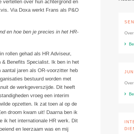
e vertellen over hun achtergrond en
kvis. Via Doxa werkt Frans als P&O
SEN
ond en hoe ben je precies in het HR-
Over
Be
rin rollen gehad als HR Adviseur,
 Benefits Specialist. Ik ben in het
n aantal jaren als OR-voorzitter heb
JUN
organisaties bestuurd worden met
Over
uit de werkgeverszijde. Dit heeft
Be
tandigheden vroeg een interim
ilde opzetten. Ik zat toen al op de
Een droom kwam uit! Daarna ben ik
 ik het internationale HR werk. Dit
INT
 boeiend en leerzaam was en mij
DIE