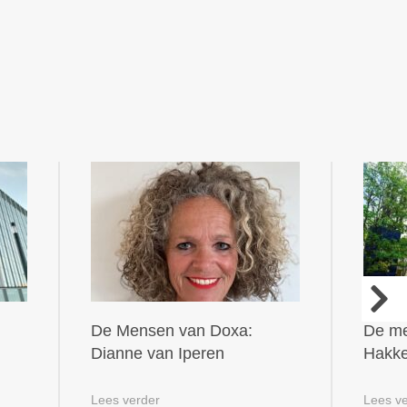
De Mensen van Doxa:
De me
Dianne van Iperen
Hakk
Lees verder
Lees v