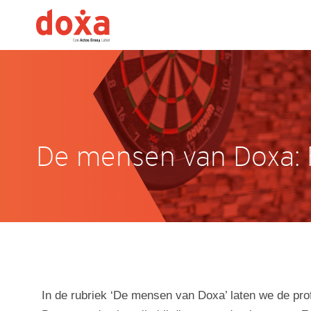
HUMAN RESOURCE
De mensen van Doxa: 
Gewoon Doxa
Dit is Doxa
Opdrachtgevers
Nieuws
In de rubriek ‘De mensen van Doxa’ laten we de pro
Anti-discriminatie beleid