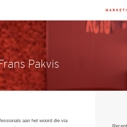
MARKETI
Frans Pakvis
Communicatie
Over Doxa communicatie
Vacatures
fessionals aan het woord die via
Recent