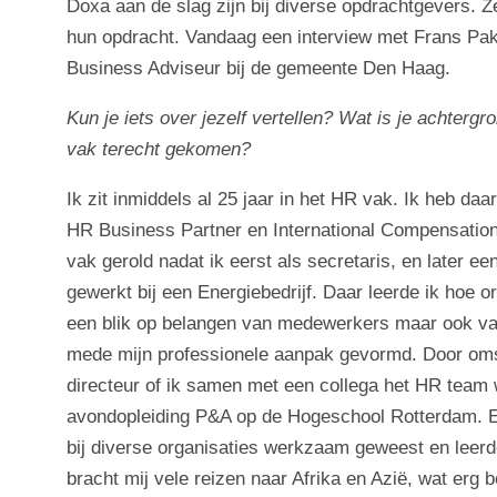
Doxa aan de slag zijn bij diverse opdrachtgevers. Z
Maatschappelijk ondernemen
hun opdracht. Vandaag een interview met Frans Pa
Business Adviseur bij de gemeente Den Haag.
Contact
Kun je iets over jezelf vertellen? Wat is je achtergr
vak terecht gekomen?
Ik zit inmiddels al 25 jaar in het HR vak. Ik heb daa
HR Business Partner en International Compensation &
vak gerold nadat ik eerst als secretaris, en later ee
gewerkt bij een Energiebedrijf. Daar leerde ik hoe 
een blik op belangen van medewerkers maar ook van
mede mijn professionele aanpak gevormd. Door oms
directeur of ik samen met een collega het HR team w
avondopleiding P&A op de Hogeschool Rotterdam. 
bij diverse organisaties werkzaam geweest en leerde
bracht mij vele reizen naar Afrika en Azië, wat erg