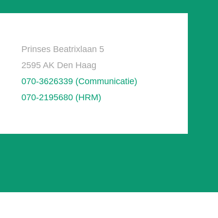
Prinses Beatrixlaan 5
2595 AK Den Haag
070-3626339 (Communicatie)
070-2195680 (HRM)