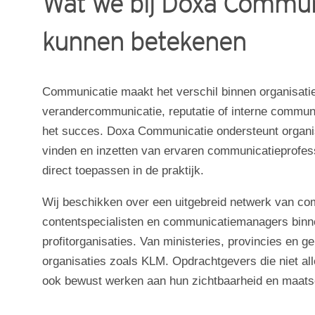
Wat we bij Doxa Communi
Maatschappelijk ondernemen
kunnen betekenen
Contact
Communicatie maakt het verschil binnen organisatie
verandercommunicatie, reputatie of interne communi
het succes. Doxa Communicatie ondersteunt organis
vinden en inzetten van ervaren communicatieprofess
direct toepassen in de praktijk.
Wij beschikken over een uitgebreid netwerk van co
contentspecialisten en communicatiemanagers binnen
profitorganisaties. Van ministeries, provincies en 
organisaties zoals KLM. Opdrachtgevers die niet all
ook bewust werken aan hun zichtbaarheid en maats