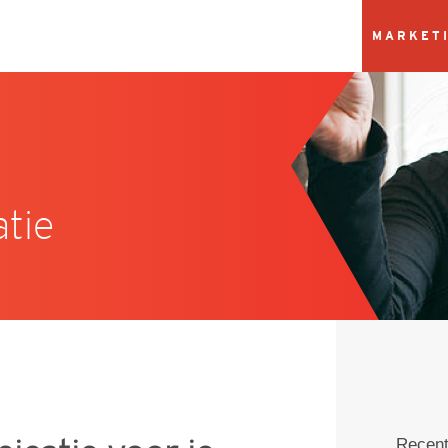
MARKETI
tie
Communicatie
Over Doxa communicatie
Vacatures
Recent