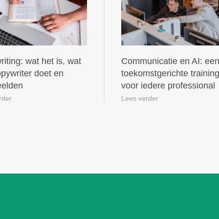
iting: wat het is, wat
Communicatie en AI: ee
pywriter doet en
toekomstgerichte trainin
eelden
voor iedere professional
rder
Lees verder