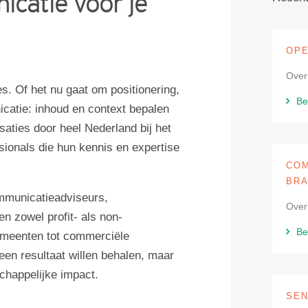
catie voor je
OPE
Over
s. Of het nu gaat om positionering,
Be
catie: inhoud en context bepalen
aties door heel Nederland bij het
ionals die hun kennis en expertise
COM
BRA
mmunicatieadviseurs,
Over
 zowel profit- als non-
Be
gemeenten tot commerciële
een resultaat willen behalen, maar
chappelijke impact.
SE