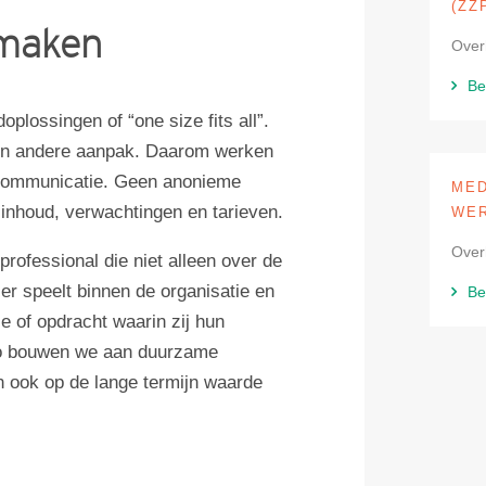
(ZZ
 maken
Over
Be
plossingen of “one size fits all”.
een andere aanpak. Daarom werken
re communicatie. Geen anonieme
MED
 inhoud, verwachtingen en tarieven.
WE
Over
rofessional die niet alleen over de
er speelt binnen de organisatie en
Be
e of opdracht waarin zij hun
 Zo bouwen we aan duurzame
 ook op de lange termijn waarde