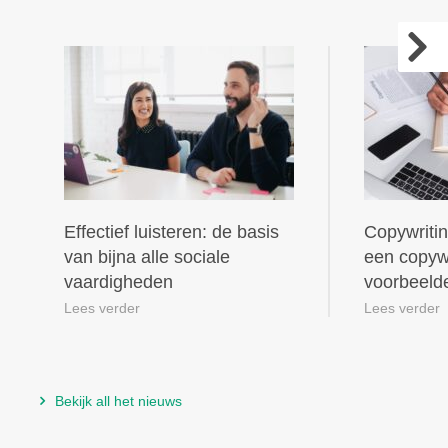
Effectief luisteren: de basis
Copywritin
van bijna alle sociale
een copywr
vaardigheden
voorbeeld
Lees verder
Lees verder
Bekijk all het nieuws