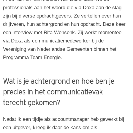
professionals aan het woord die via Doxa aan de slag
Vacatures
zijn bij diverse opdrachtgevers. Ze vertellen over hun
Human resource
drijfveren, hun achtergrond en hun opdracht. Deze keer
een interview met Rita Wensenk. Zij werkt momenteel
Over Doxa Human Resource
via Doxa als communicatiemedewerker bij de
Vacatures
Vereniging van Nederlandse Gemeenten binnen het
Programma Team Energie.
Detachering binnen HR
Werving & Selectie binnen HR
Wat is je achtergrond en hoe ben je
precies in het communicatievak
terecht gekomen?
Nadat ik een tijdje als accountmanager heb gewerkt bij
een uitgever, kreeg ik daar de kans om als