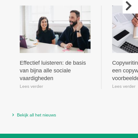
Effectief luisteren: de basis
Copywritin
van bijna alle sociale
een copywr
vaardigheden
voorbeeld
Lees verder
Lees verder
Bekijk all het nieuws