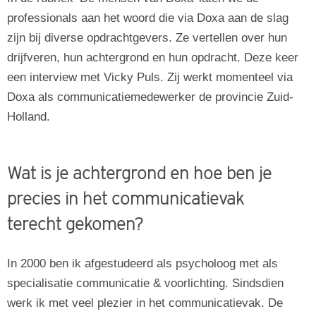
professionals aan het woord die via Doxa aan de slag
Vacatures
zijn bij diverse opdrachtgevers. Ze vertellen over hun
Human resource
drijfveren, hun achtergrond en hun opdracht. Deze keer
een interview met Vicky Puls. Zij werkt momenteel via
Over Doxa Human Resource
Doxa als communicatiemedewerker de provincie Zuid-
Vacatures
Holland.
Detachering binnen HR
Werving & Selectie binnen HR
Wat is je achtergrond en hoe ben je
precies in het communicatievak
terecht gekomen?
In 2000 ben ik afgestudeerd als psycholoog met als
specialisatie communicatie & voorlichting. Sindsdien
werk ik met veel plezier in het communicatievak. De